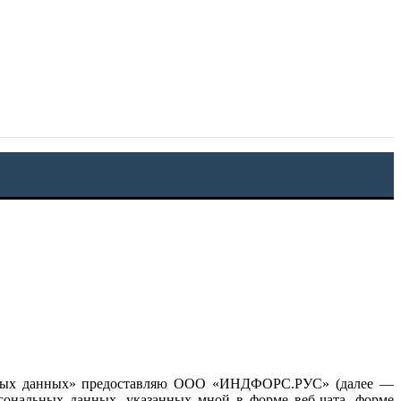
льных данных» предоставляю ООО «ИНДФОРС.РУС» (далее —
ерсональных данных, указанных мной в форме веб-чата, форме