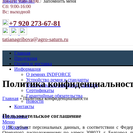
Забыли пароль?
Запомнить меня
Пн-Пт: 9:00-18:00
Сб: 9:00-16:00
Вс: выходной
+7 920 273-67-81
tatianagribova@agro-saturn.ru
Главная
Продукция
Оплата и доставка
Информация
О ремнях INDFORCE
Устройство ремня и стандарты
Политика конфиденциальнос
Обслуживание ременного привода
Сертификаты
Гарантийные обязательства
Главная
»
Политика конфиденциальности
Новости
Контакты
Пользовательское соглашение
0
Избранное
Меню
0
Избранное
Я, субъект персональных данных, в соответствии с Фед
Оператор), расположенному по адресу 308023, г. Белгород, 