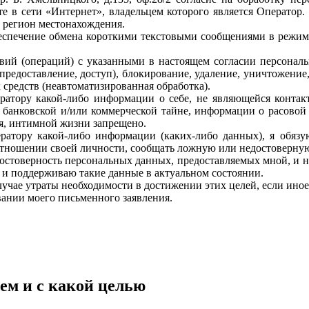
йте в сети «Интернет», владельцем которого является Операто
 регион местонахождения.
спечение обмена короткими текстовыми сообщениями в режиме
ий (операций) с указанными в настоящем согласии персональн
(предоставление, доступ), блокирование, удаление, уничтожени
х средств (неавтоматизированная обработка).
ору какой-либо информации о себе, не являющейся контактн
 банковской и/или коммерческой тайне, информации о расовой
я, интимной жизни запрещено.
ору какой-либо информации (каких-либо данных), я обязую
отношении своей личности, сообщать ложную или недостоверну
остоверность персональных данных, предоставляемых мной, и н
е и поддерживаю такие данные в актуальном состоянии.
чае утраты необходимости в достижении этих целей, если иное
ании моего письменного заявления.
ем и с какой целью