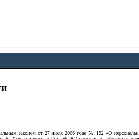
ти
еральным законом от 27 июля 2006 года № 152 «О персона
пр. Б. Хмельницкого, д.135, оф.28/2 согласие на обработку п