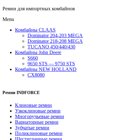
Ремни для импортных комбайнов
Menu
Комбайны CLAAS
Dominator 204-203 MEGA
Dominator 218-208 MEGA
TUCANO 450/440/430
Комбайны John Deere
S660
9650 STS — 9750 STS
Комбайны NEW HOLLAND
CX8080
Ремни INDFORCE
Клиновые ремни
Узкоклиновые ремни
Многоручьевые ремни
Вариаторные ремни
Зубчатые ремни
Поликлиновые ремни
Шестигранные ремни