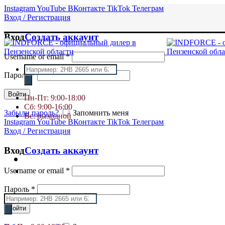
Instagram
YouTube
ВКонтакте
TikTok
Телеграм
Вход / Регистрация
Вход
Создать аккаунт
Username or email
*
Поиск
Пароль
*
товаров
Войти
Пн-Пт: 9:00-18:00
Сб: 9:00-16:00
Забыли пароль?
Запомнить меня
Вс: выходной
Instagram
YouTube
ВКонтакте
TikTok
Телеграм
Вход / Регистрация
Вход
Создать аккаунт
Username or email
*
Пароль
*
Поиск
товаров
Войти