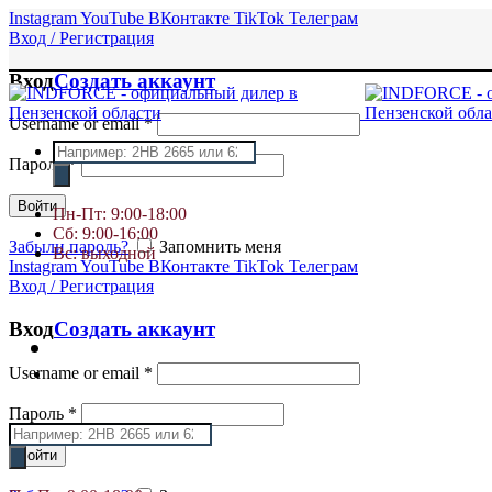
Instagram
YouTube
ВКонтакте
TikTok
Телеграм
Вход / Регистрация
Вход
Создать аккаунт
Username or email
*
Поиск
Пароль
*
товаров
Войти
Пн-Пт: 9:00-18:00
Сб: 9:00-16:00
Забыли пароль?
Запомнить меня
Вс: выходной
Instagram
YouTube
ВКонтакте
TikTok
Телеграм
Вход / Регистрация
Вход
Создать аккаунт
Username or email
*
Пароль
*
Поиск
товаров
Войти