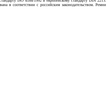
андарту ISO 4184-1992 и европейскому стандарту DIN 2215.
ана в соответствии с российским законодательством. Ремни