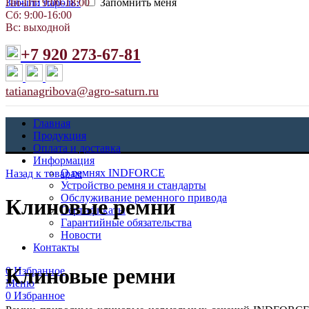
Забыли пароль?
Запомнить меня
Пн-Пт: 9:00-18:00
Сб: 9:00-16:00
Вс: выходной
+7 920 273-67-81
tatianagribova@agro-saturn.ru
Главная
Продукция
Оплата и доставка
Информация
О ремнях INDFORCE
Назад к товарам
Устройство ремня и стандарты
Обслуживание ременного привода
Клиновые ремни
Сертификаты
Гарантийные обязательства
Новости
Контакты
Клиновые ремни
0
Избранное
Меню
0
Избранное