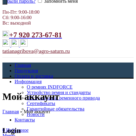
Забыли пароль?
Запомнить меня
Пн-Пт: 9:00-18:00
Сб: 9:00-16:00
Вс: выходной
+7 920 273-67-81
tatianagribova@agro-saturn.ru
Главная
Продукция
Оплата и доставка
Информация
О ремнях INDFORCE
Устройство ремня и стандарты
Мой аккаунт
Обслуживание ременного привода
Сертификаты
Гарантийные обязательства
Главная
»
Мой аккаунт
Новости
Контакты
Login
0
Избранное
Меню